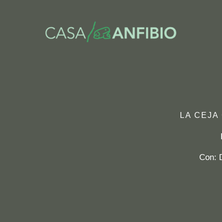
Ir
al
contenido
LA CEJA
Con: 