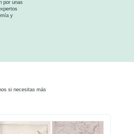
n por unas
expertos
omía y
rnos si necesitas más