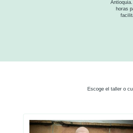
Antioquia
horas p
facil
Escoge el taller o c