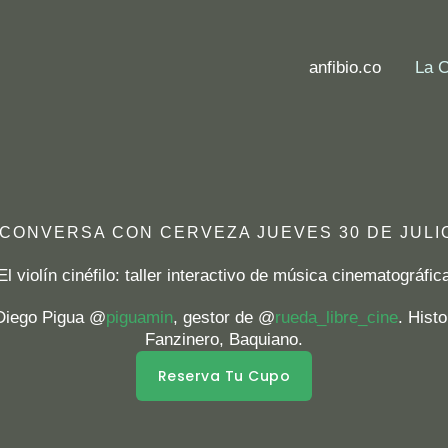
anfibio.co
La 
 CONVERSA CON CERVEZA JUEVES 30 DE JULIO
El violín cinéfilo: taller interactivo de música cinematográfic
Diego Pigua @
piguamin
, gestor de @
rueda_libre_cine
. Histo
Fanzinero, Baquiano.
Reserva Tu Cupo