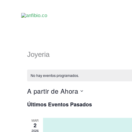
Ir
al
contenido
Joyeria
No hay eventos programados.
A partir de Ahora
Seleccionar
Últimos Eventos Pasados
fecha.
MAR
2
2026