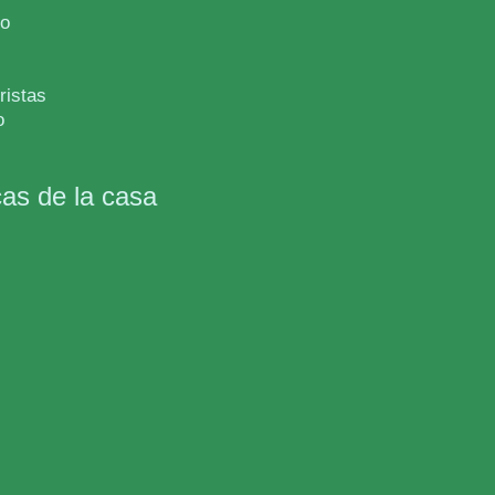
co
ristas
o
cas de la casa