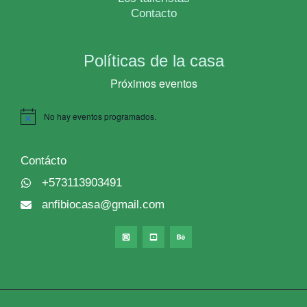
Contacto
Políticas de la casa
Próximos eventos
No hay eventos programados.
N
o
t
i
Contácto
c
e
+573113903491
anfibiocasa@gmail.com